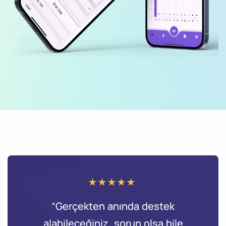
“Gerçekten anında destek
alabileceğiniz, sorun olsa bile
m