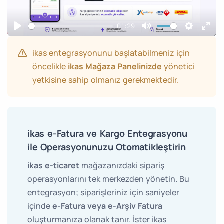
01:29
Play
Mute
Settings
Ente
full
ikas entegrasyonunu başlatabilmeniz için
öncelikle
ikas Mağaza Panelinizde
yönetici
yetkisine sahip olmanız gerekmektedir.
ikas e-Fatura ve Kargo Entegrasyonu
ile Operasyonunuzu Otomatikleştirin
ikas e-ticaret
mağazanızdaki sipariş
operasyonlarını tek merkezden yönetin. Bu
entegrasyon; siparişleriniz için saniyeler
içinde
e-Fatura veya e-Arşiv Fatura
oluşturmanıza olanak tanır. İster ikas