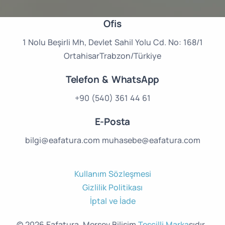
Ofis
1 Nolu Beşirli Mh,
Devlet Sahil Yolu Cd.
No: 168/1
Ortahisar
Trabzon/Türkiye
Telefon & WhatsApp
+90 (540) 361 44 61
E-Posta
bilgi@eafatura.com
muhasebe@eafatura.com
Kullanım Sözleşmesi
Gizlilik Politikası
İptal ve İade
© 2026 Eafatura, Mersev Bilişim
Tescilli Marka
sıdır..